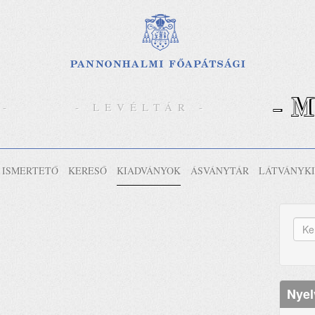
- 
 -
- LEVÉLTÁR -
ISMERTETŐ
KERESŐ
KIADVÁNYOK
ÁSVÁNYTÁR
LÁTVÁNYK
K
űr
Ker
Nyel