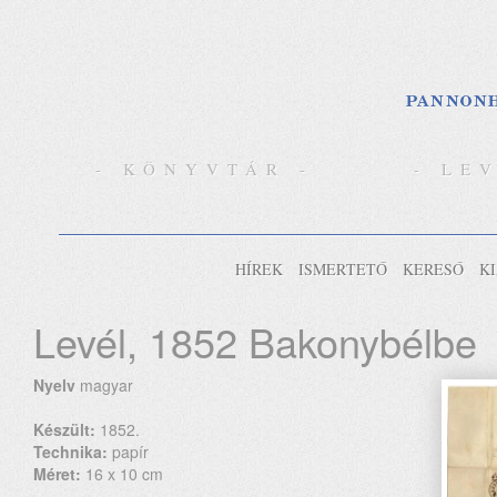
- KÖNYVTÁR -
- LE
HÍREK
ISMERTETŐ
KERESŐ
K
Levél, 1852 Bakonybélbe
Nyelv
magyar
Készült:
1852.
Technika:
papír
Méret:
16 x 10 cm