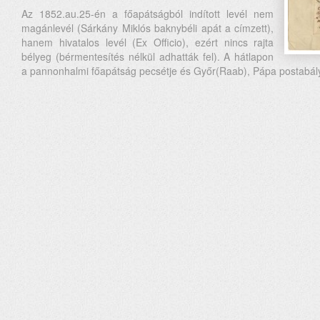
Az 1852.au.25-én a főapátságból indított levél nem
magánlevél (Sárkány Miklós baknybéli apát a címzett),
hanem hivatalos levél (Ex Officio), ezért nincs rajta
bélyeg (bérmentesítés nélkül adhatták fel). A hátlapon
a pannonhalmi főapátság pecsétje és Győr(Raab), Pápa postabál