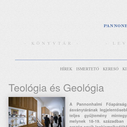
- KÖNYVTÁR -
- LE
HÍREK
ISMERTETŐ
KERESŐ
K
Teológia és Geológia
A Pannonhalmi Főapátság 
ásványtárának legjelentősebb
teljes gyűjtemény minteg
melynek 18-19. században g
ország egyik legkiemelkedőb