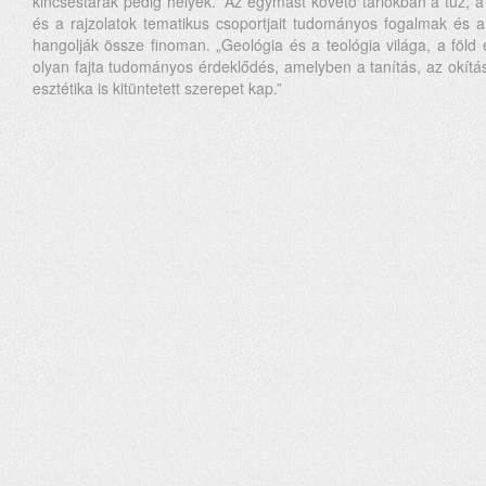
kincsestárak pedig helyek.” Az egymást követő tárlókban a tűz, a v
és a rajzolatok tematikus csoportjait tudományos fogalmak és a
hangolják össze finoman. „Geológia és a teológia világa, a föld é
olyan fajta tudományos érdeklődés, amelyben a tanítás, az okítás
esztétika is kitüntetett szerepet kap.”