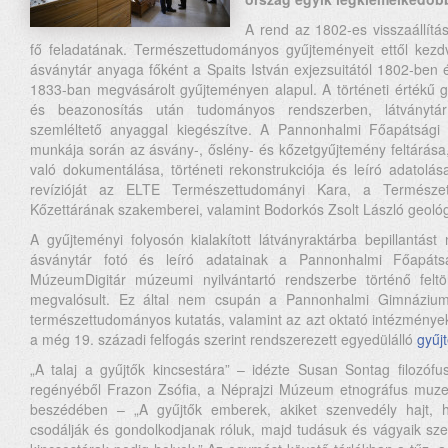
A rend az 1802-es visszaállítá
fő feladatának. Természettudományos gyűjteményeit ettől kezdv
ásványtár anyaga főként a Spaits István exjezsuitától 1802-ben 
1833-ban megvásárolt gyűjteményen alapul. A történeti értékű geo
és beazonosítás után tudományos rendszerben, látványtár
szemléltető anyaggal kiegészítve. A Pannonhalmi Főapátság
munkája során az ásvány-, őslény- és kőzetgyűjtemény feltárás
való dokumentálása, történeti rekonstrukciója és leíró adatolá
revízióját az ELTE Természettudományi Kara, a Természe
Kőzettárának szakemberei, valamint Bodorkós Zsolt László geológ
A gyűjteményi folyosón kialakított látványraktárba bepillantást n
ásványtár fotó és leíró adatainak a Pannonhalmi Főapáts
MúzeumDigitár múzeumi nyilvántartó rendszerbe történő felt
megvalósult. Ez által nem csupán a Pannonhalmi Gimnázium 
természettudományos kutatás, valamint az azt oktató intézmények
a még 19. századi felfogás szerint rendszerezett egyedülálló
gyűj
„A talaj a gyűjtők kincsestára” – idézte Susan Sontag filozó
regényéből Frazon Zsófia, a Néprajzi Múzeum etnográfus muzeo
beszédében – „A gyűjtők emberek, akiket szenvedély hajt, h
csodálják és gondolkodjanak róluk, majd tudásuk és vágyaik szer