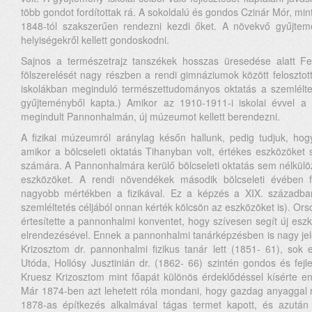
több gondot fordítottak rá. A sokoldalú és gondos Czinár Mór, min
1848-tól szakszerűen rendezni kezdi őket. A növekvő gyűjte
helyiségekről kellett gondoskodni.
Sajnos a természetrajz tanszékek hosszas üresedése alatt F
fölszerelését nagy részben a rendi gimnáziumok között feloszto
iskolákban meginduló természettudományos oktatás a szemlélte
gyűjteményből kapta.) Amikor az 1910-1911-i iskolai évvel a 
megindult Pannonhalmán, új múzeumot kellett berendezni.
A fizikai múzeumról aránylag későn hallunk, pedig tudjuk, hog
amikor a bölcseleti oktatás Tihanyban volt, értékes eszközöket s
számára. A Pannonhalmára kerülő bölcseleti oktatás sem nélkülöz
eszközöket. A rendi növendékek második bölcseleti évében f
nagyobb mértékben a fizikával. Ez a képzés a XIX. században 
szemléltetés céljából onnan kérték kölcsön az eszközöket is). Orson
értesítette a pannonhalmi konventet, hogy szívesen segít új esz
elrendezésével. Ennek a pannonhalmi tanárképzésben is nagy jel
Krizosztom dr. pannonhalmi fizikus tanár lett (1851- 61), sok e
Utóda, Hollósy Jusztinián dr. (1862- 66) szintén gondos és fej
Kruesz Krizosztom mint főapát különös érdeklődéssel kísérte 
Már 1874-ben azt lehetett róla mondani, hogy gazdag anyaggal 
1878-as építkezés alkalmával tágas termet kapott, és azután