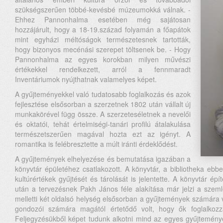
szükségszerűen többé-kevésbé múzeumokká válnak. -
Ehhez Pannonhalma esetében még sajátosan
hozzájárult, hogy a 18-19.század folyamán a főapátok
mint egyházi méltóságok természetesnek tartották,
hogy bizonyos mecénási szerepet töltsenek be. - Hogy
Pannonhalma az egyes korokban milyen művészi
értékekkel rendelkezett, arról a fennmaradt
Inventáriumok nyújthatnak valamelyes képet.
A gyűjteményekkel való tudatosabb foglalkozás és azok
fejlesztése elsősorban a szerzetnek 1802 után vállalt új
munkakörével függ össze. A szerzeteséletnek a nevelői
és oktatói, tehát értelmiségi-tanári profilú átalakulása
természetszerűen magával hozta ezt az igényt. A
romantika is felébresztette a múlt iránti érdeklődést.
A gyűjtemények elhelyezése és bemutatása igazában a
könyvtár épületéhez csatlakozott. A könyvtár, a bibliotheka ebb
kultúrértékek gyűjtését és tárolását is jelentette. A könyvtár ép
után a tervezésnek Pakh János féle alakítása már jelzi a szemlé
melletti két oldalsó helység elsősorban a gyűjtemények számára 
gondozói számára magától értetődő volt, hogy ők foglalkozz
Feljegyzésükből képet tudunk alkotni mind az egyes gyűjteménye