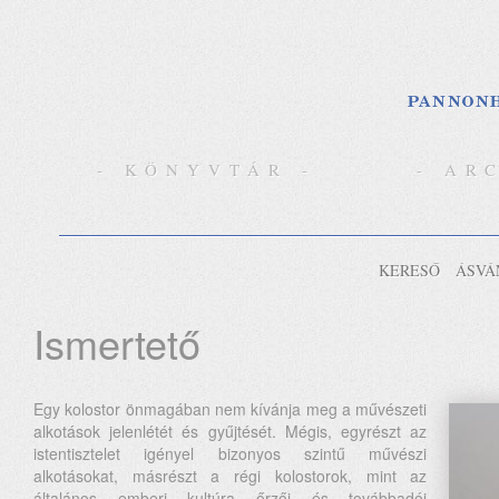
- KÖNYVTÁR -
- AR
KERESŐ
ÁSVÁ
Ismertető
Egy kolostor önmagában nem kívánja meg a művészeti
alkotások jelenlétét és gyűjtését. Mégis, egyrészt az
istentisztelet igényel bizonyos szintű művészi
alkotásokat, másrészt a régi kolostorok, mint az
általános emberi kultúra őrzői és továbbadói