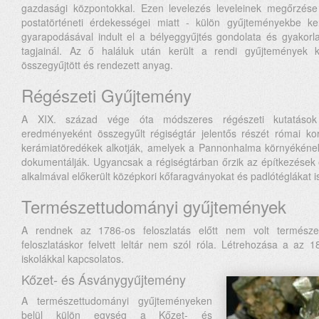
gazdasági központokkal. Ezen levelezés leveleinek megőrzése 
postatörténeti érdekességei miatt - külön gyűjteményekbe k
gyarapodásával indult el a bélyeggyűjtés gondolata és gyakor
tagjainál. Az ő haláluk után került a rendi gyűjtemények 
összegyűjtött és rendezett anyag.
Régészeti Gyűjtemény
A XIX. század vége óta módszeres régészeti kutatások 
eredményeként összegyűlt régiségtár jelentős részét római ko
kerámiatöredékek alkotják, amelyek a Pannonhalma környékének p
dokumentálják. Ugyancsak a régiségtárban őrzik az építkezések
alkalmával előkerült középkori kőfaragványokat és padlótéglákat i
Természettudományi gyűjtemények
A rendnek az 1786-os feloszlatás előtt nem volt természe
feloszlatáskor felvett leltár nem szól róla. Létrehozása a az 180
iskolákkal kapcsolatos.
Kőzet- és Ásványgyűjtemény
A természettudományi gyűjteményeken
belül külön egység a Kőzet- és