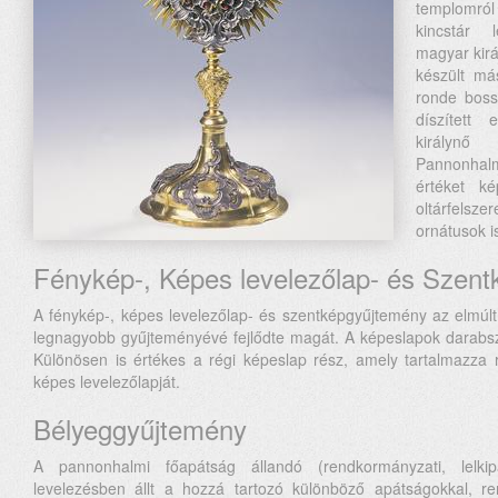
templomró
kincstár 
magyar kirá
készült má
ronde bos
díszített 
királynő
Pannonha
értéket ké
oltárfels
ornátusok i
Fénykép-, Képes levelezőlap- és Szen
A fénykép-, képes levelezőlap- és szentképgyűjtemény az elmú
legnagyobb gyűjteményévé fejlődte magát. A képeslapok darabsz
Különösen is értékes a régi képeslap rész, amely tartalmazza 
képes levelezőlapját.
Bélyeggyűjtemény
A pannonhalmi főapátság állandó (rendkormányzati, lelkipás
levelezésben állt a hozzá tartozó különböző apátságokkal, re