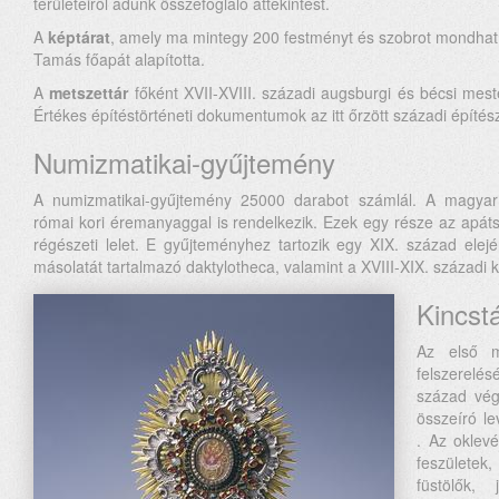
területeiről adunk összefoglaló áttekintést.
A
képtárat
, amely ma mintegy 200 festményt és szobrot mondh
Tamás főapát alapította.
A
metszettár
főként XVII-XVIII. századi augsburgi és bécsi mest
Értékes építéstörténeti dokumentumok az itt őrzött századi építész
Numizmatikai-gyűjtemény
A numizmatikai-gyűjtemény 25000 darabot számlál. A magyar 
római kori éremanyaggal is rendelkezik. Ezek egy része az apáts
régészeti lelet. E gyűjteményhez tartozik egy XIX. század ele
másolatát tartalmazó daktylotheca, valamint a XVIII-XIX. századi 
Kincst
Az első m
felszerelé
század vég
összeíró le
. Az oklevé
feszülete
füstölők,