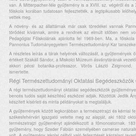
van. A Mitterpacher-féle gyűjtemény is a XVIII. sz. végéről és a 
főiskola korában tudatosan fejlesztették, a legtipikusabb lelőh
vettek meg.
A növény- és az állattárnak már csak töredékei vannak Pann
törődést kívánnak, amire a rendnek az elmúlt időben nem vol
Pedagógiai Főiskolának ajánlotta fel 1969-ben. Ma, a főiskol
Pannonius Tudományegyetem Természettudományi Kar tanszékei
A
részletes leírás
a tárak helyének változását, a gyűjtemények őre
értékeit Szakáll Sándor, a Miskolci Múzeum ásványtárának vezetőj
akkori pécsi botanika-professzor, Vörös László Zsigmond,
ismertette.
Régi Természettudományi Oktatási Segédeszközök
A régi természettudományi oktatási segédeszközök gyűjteménye
bencés tudós saját készítésű eszközei adják. Közöttük Jedlik Ányo
készített kísérleti és minta példányokat is megtaláljuk.
A gyűjtemények között legkorábban a természetrajzi és kémiai fejl
székesfehérvári igazgató vetette meg az alapját, aki 1802 ok
természetrajzi gyűjteményt ajándékozott a főmonostornak. 183
gyűjtemény, hogy Szeder Fábián személyében camerae naturali
volt. A gyűjtemény iskolai célból való fejlesztését káptalani javas