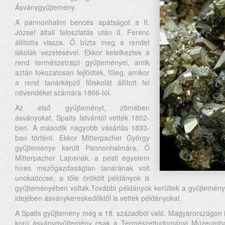
Ásványgyűjtemény.
A pannonhalmi bencés apátságot a II.
József általi feloszlatás után II. Ferenc
állította vissza. Ő bízta meg a rendet
iskolák vezetésével. Ekkor keletkeztek a
rend természetrajzi gyűjteményei, amik
aztán fokozatosan fejlődtek, főleg, amikor
a rend tanárképző főiskolát állított fel
növendékei számára 1866-tól.
Az első gyűjteményt, zömében
ásványokat, Spaits Istvántól vették 1802-
ben. A második nagyobb vásárlás 1833-
ban történt. Ekkor Mitterpacher György
gyűjteménye került Pannonhalmára. Ő
Mitterpacher Lajosnak, a pesti egyetem
híres mezőgazdaságtan tanárának volt
unokaöccse, a tőle örökölt példányok is
gyűjteményében voltak.További példányok kerültek a gyűjteményb
idejében ásványkereskedőktől is vettek példányokat.
A Spaits gyűjtemény még a 18. századból való. Magyarországon il
korú ásványgyűjtemény csak a Természettudományi Múzeumb