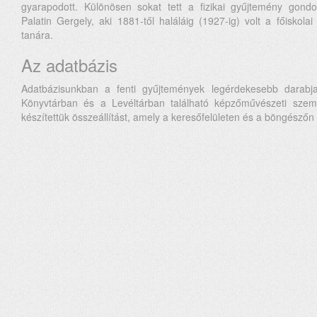
gyarapodott. Különösen sokat tett a fizikai gyűjtemény gon
Palatin Gergely, aki 1881-től haláláig (1927-ig) volt a főiskol
tanára.
Az adatbázis
Adatbázisunkban a fenti gyűjtemények legérdekesebb darabja
Könyvtárban és a Levéltárban található képzőművészeti szem
készítettük összeállítást, amely a keresőfelületen és a böngészőn 