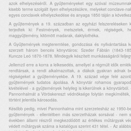
azok elhelyezéséről. A gyűjteményeket egy szóval múzeumnak
kisebb terme szolgált ilyen elhelyezésükre, melyeket conclave-n
egyes conclavek elhelyezkedése és anyaga 1850 táján a követke
A gyűjtemények a 19. században az egyházi felszereléseken kí
terjedtek ki: Festmények, metszetek, érmek, régiségek, h
maggyűjtemény, kitömött madarak, daktylothéka.
A Gyűjtemények megteremtése, gondozása és nyilvántartása k
szerzett három bencés könyvtáros: Szeder Fábián (1843-18
Kuncze Leó 1870-1878. Mindegyik készített munkásságáról feljeg
Jellemző erre a korra a lelkesedés, amellyel a régmúlt idők emlék
rendtársak, a rendi alkalmazottak, a diákok gyakran adnak b
régiségeket a gyűjteményekbe. A 19. század vége felé azo
gyűjtemények tudatos ápolása. A könyvtár rohamos gyarapod
kivételével - a gyűjtemények helyileg is kikerülnek a könyvtárból. 
Pannonhalmát a Vöröskereszt védnöksége folytán megkímélték
történt jelentős károsodás.
Később pedig, mivel Pannonhalma mint szerzetesház az 1950-ben 
gyűjtemények - ellentétben más szerzetházak sorsával - nem s
években állami részről megkezdődött az értékes műtárgyak véde
védett műtárgyak száma a katalógus szerint 431 tétel. - Az aláb